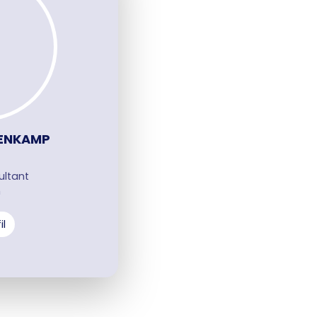
TENKAMP
ultant
h
il