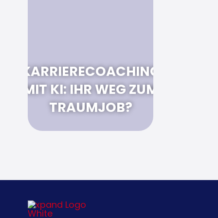
KARRIERECOACHING
MIT KI: IHR WEG ZUM
TRAUMJOB?