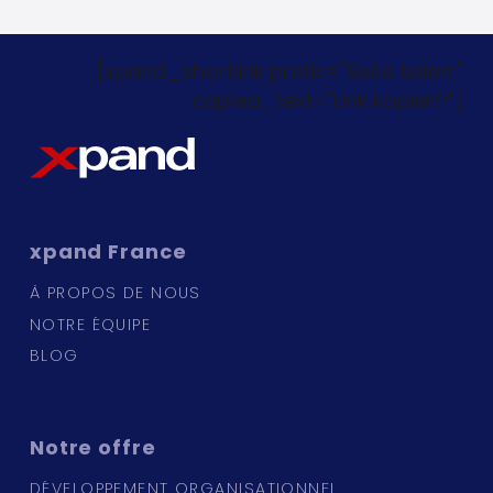
[xpand_shortlink prefix="Seite teilen:"
copied_text="Link kopiert!"]
xpand
France
À PROPOS DE NOUS
NOTRE ÉQUIPE
BLOG
Notre
offre
DÉVELOPPEMENT ORGANISATIONNEL