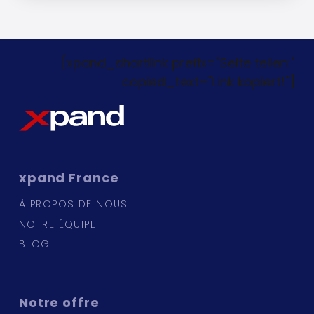
[xpand_shortlink prefix="Seite teilen:"
copied_text="Link kopiert!"]
xpand
France
À PROPOS DE NOUS
NOTRE ÉQUIPE
BLOG
Notre
offre