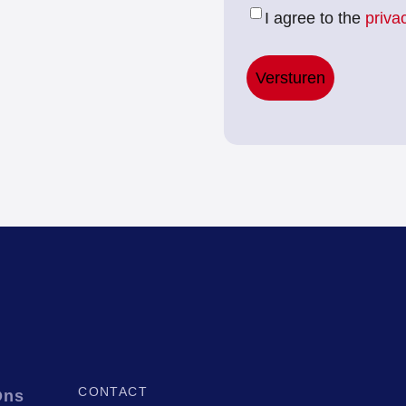
Consent
*
I agree to the
privac
CONTACT
Ons