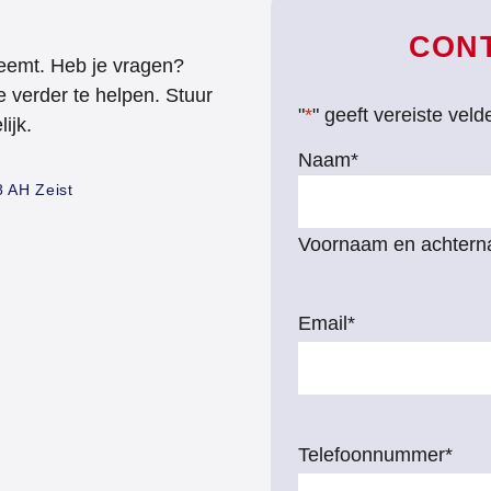
CON
eemt. Heb je vragen?
e verder te helpen. Stuur
"
*
" geeft vereiste vel
ijk.
Naam
*
 AH Zeist
Voornaam en achter
Email
*
Telefoonnummer
*