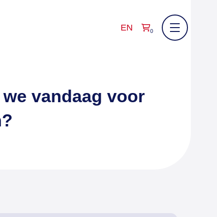
EN
0
 we vandaag voor
n?