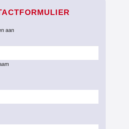
TACTFORMULIER
den aan
naam