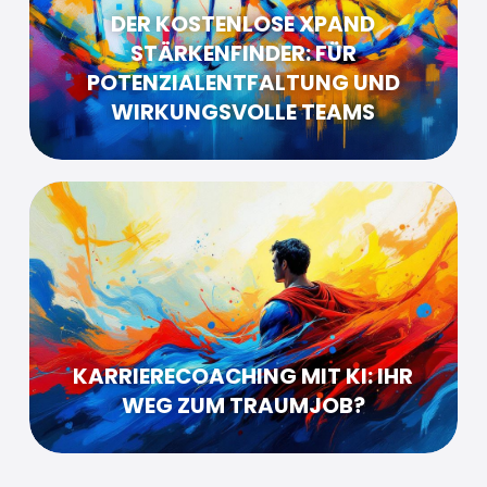
DER KOSTENLOSE XPAND
STÄRKENFINDER: FÜR
POTENZIALENTFALTUNG UND
WIRKUNGSVOLLE TEAMS
KARRIERECOACHING MIT KI: IHR
WEG ZUM TRAUMJOB?