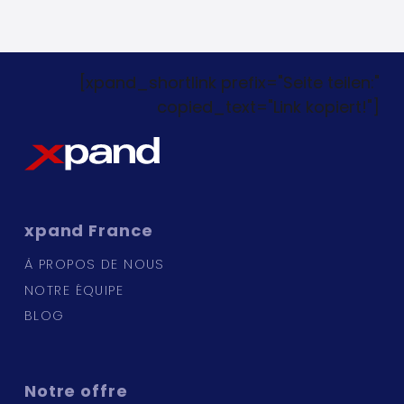
[xpand_shortlink prefix="Seite teilen:"
copied_text="Link kopiert!"]
xpand
France
À PROPOS DE NOUS
NOTRE ÉQUIPE
BLOG
Notre
offre