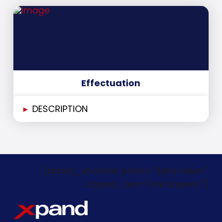
Effectuation
▸
DESCRIPTION
[xpand_shortlink prefix="Seite teilen:"
copied_text="Link kopiert!"]