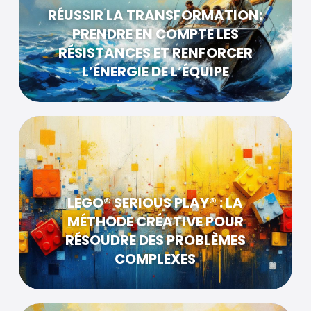
RÉUSSIR LA TRANSFORMATION:
PRENDRE EN COMPTE LES
RÉSISTANCES ET RENFORCER
L’ÉNERGIE DE L’ÉQUIPE
LEGO® SERIOUS PLAY® : LA
MÉTHODE CRÉATIVE POUR
RÉSOUDRE DES PROBLÈMES
COMPLEXES