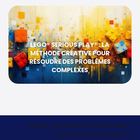
LEGO® SERIOUS PLAY® : LA
MÉTHODE CRÉATIVE POUR
RÉSOUDRE DES PROBLÈMES
COMPLEXES
[xpand_shortlink prefix="Seite teilen:"
copied_text="Link kopiert!"]