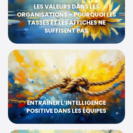
LES VALEURS DANS LES
ORGANISATIONS – POURQUOI LES
TASSES ET LES AFFICHES NE
SUFFISENT PAS
ENTRAÎNER L’INTELLIGENCE
POSITIVE DANS LES ÉQUIPES