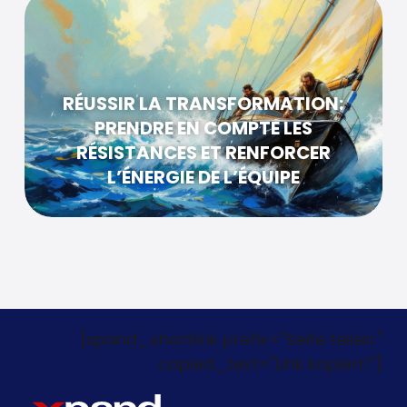
RÉUSSIR LA TRANSFORMATION:
PRENDRE EN COMPTE LES
RÉSISTANCES ET RENFORCER
L’ÉNERGIE DE L’ÉQUIPE
[xpand_shortlink prefix="Seite teilen:"
copied_text="Link kopiert!"]