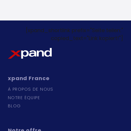
[xpand_shortlink prefix="Seite teilen:"
copied_text="Link kopiert!"]
xpand
France
À PROPOS DE NOUS
NOTRE ÉQUIPE
BLOG
Notre
offre