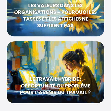
LES VALEURS DANS LES
ORGANISATIONS – POURQUOI LES
TASSES ET LES AFFICHES NE
SUFFISENT PAS
LE TRAVAIL HYBRIDE :
OPPORTUNITÉ OU PROBLÈME
POUR L’AVENIR DU TRAVAIL ?