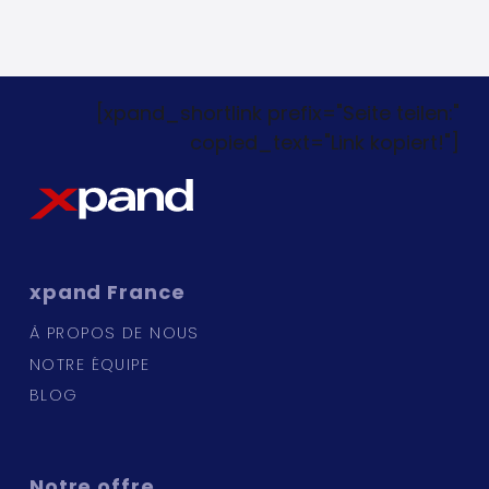
[xpand_shortlink prefix="Seite teilen:"
copied_text="Link kopiert!"]
xpand
France
À PROPOS DE NOUS
NOTRE ÉQUIPE
BLOG
Notre
offre