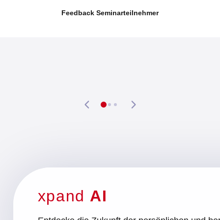
Feedback Seminarteilnehmer
0
1
2
xpand
AI