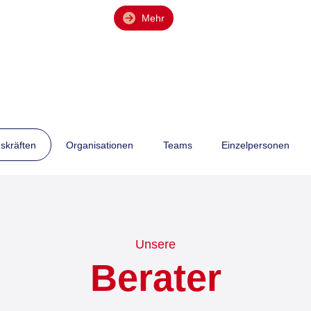
Mehr
Mehr
Mehr
Mehr
Mehr
skräften
Organisationen
Teams
Einzelpersonen
Unsere
Berater