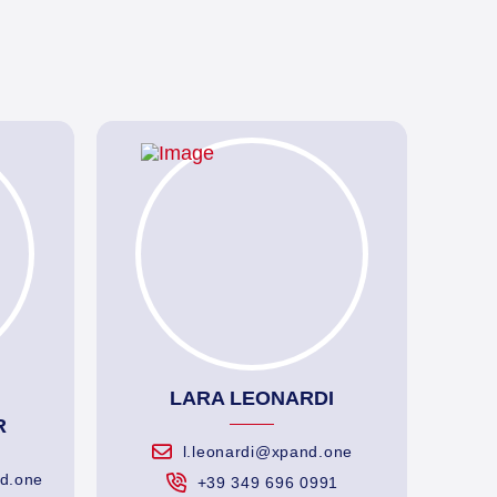
LARA LEONARDI
R
l.leonardi@xpand.one
d.one
‎‪+39 349 696 0991‬