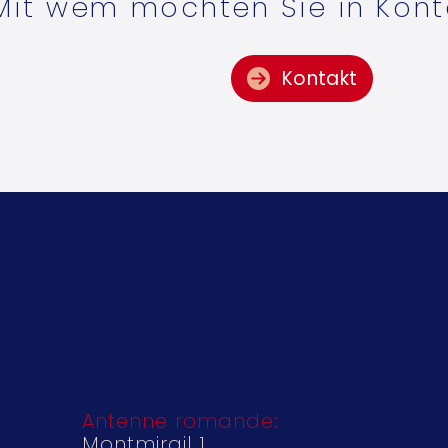
Mit wem möchten Sie in Kont
Kontakt
Antenne romande:
Montmirail 1