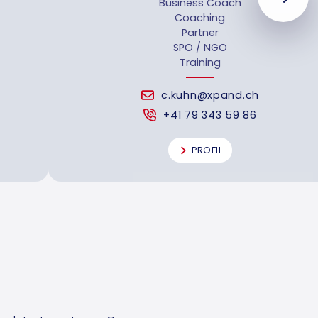
Business Coach
Coaching
Partner
SPO / NGO
Training
c.kuhn@xpand.ch
+41 79 343 59 86
PROFIL