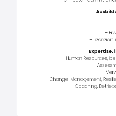
Ausbild
– Er
– Lizenziert
Expertise, 
– Human Resources, be
– Assess
– Ver
– Change-Management, Resilienz
– Coaching, Betrie