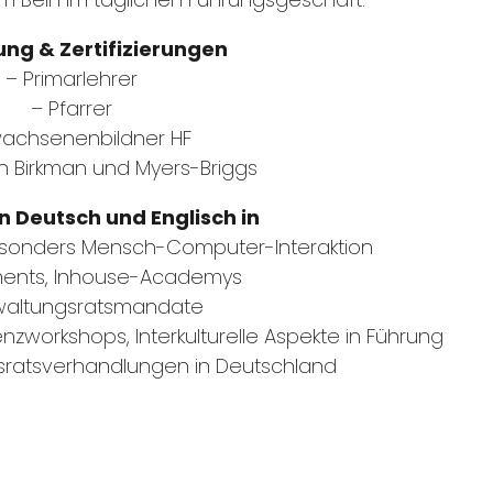
ung & Zertifizierungen
– Primarlehrer
– Pfarrer
wachsenenbildner HF
 in Birkman und Myers-Briggs
in Deutsch und Englisch in
sonders Mensch-Computer-Interaktion
ments, Inhouse-Academys
waltungsratsmandate
workshops, Interkulturelle Aspekte in Führung
bsratsverhandlungen in Deutschland