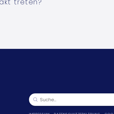
akt treten?
Submit
Search