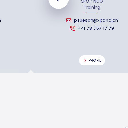
SPO / NGO
Training
h
p.ruesch@xpand.ch
+41 78 767 17 79
PROFIL