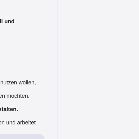
ll und
,
 nutzen wollen,
len möchten.
talten.
on und arbeitet