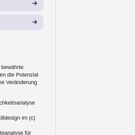
 bewährte
n die Potenzial
che Veränderung
ichkeitsanalyse
lldesign im (c)
eanalyse für