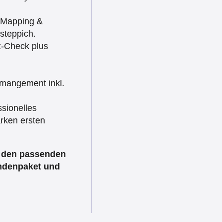
 Mapping &
steppich.
z‑Check plus
angement inkl.
sionelles
rken ersten
t den passenden
undenpaket und