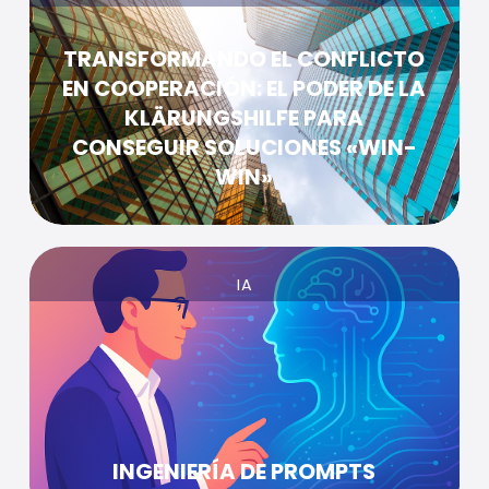
TRANSFORMANDO EL CONFLICTO
EN COOPERACIÓN: EL PODER DE LA
KLÄRUNGSHILFE PARA
CONSEGUIR SOLUCIONES «WIN-
WIN»
IA
INGENIERÍA DE PROMPTS