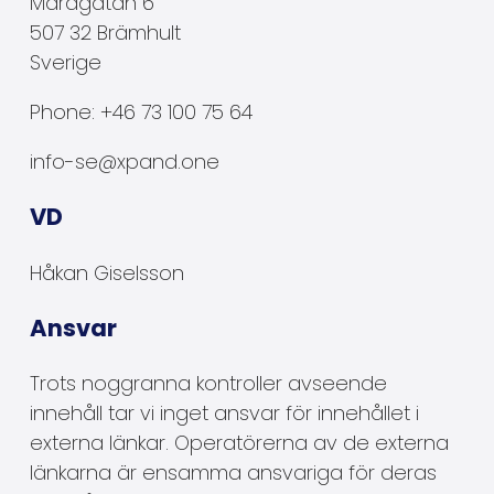
Mårdgatan 6
507 32 Brämhult
Sverige
Phone:
+46 73 100 75 64
info-se@xpand.one
VD
H
å
kan Giselsson
Ansvar
Trots noggranna kontroller avseende
innehåll tar vi inget ansvar för innehållet i
externa länkar. Operatörerna av de externa
länkarna är ensamma ansvariga för deras